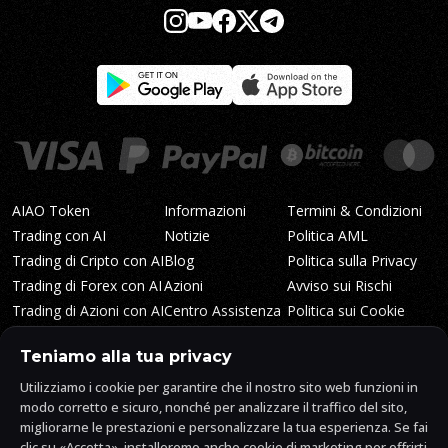
AIAO Token
Informazioni
Termini & Condizioni
Trading con AI
Notizie
Politica AML
Trading di Cripto con AI
Blog
Politica sulla Privacy
Trading di Forex con AI
Azioni
Avviso sui Rischi
Trading di Azioni con AI
Centro Assistenza
Politica sui Cookie
Tecnologia
Kit Media
Mappa del Sito
Teniamo alla tua privacy
Whitepaper
Livelli di Trading
Tabella di marcia
Mercati
FAQ
Utilizziamo i cookie per garantire che il nostro sito web funzioni in
modo corretto e sicuro, nonché per analizzare il traffico del sito,
Redditività
AlgosOne Reviews
migliorarne le prestazioni e personalizzare la tua esperienza. Se fai
Affiliati
AI Crypto Signals
clic su «Accetta», installeremo anche cookie di marketing per offrirti