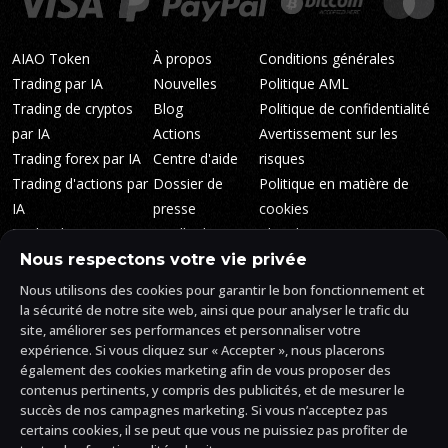
AIAO Token
À propos
Conditions générales
Trading par IA
Nouvelles
Politique AML
Trading de cryptos
Blog
Politique de confidentialité
par IA
Actions
Avertissement sur les
Trading forex par IA
Centre d'aide
risques
Trading d'actions par
Dossier de
Politique en matière de
IA
presse
cookies
Technologie
Feuille de route
Plan du site
Whitepaper
Niveaux de trading
FAQ
Nous respectons votre vie privée
Marchés
AlgosOne
Nous utilisons des cookies pour garantir le bon fonctionnement et
Rentabilité
Reviews
la sécurité de notre site web, ainsi que pour analyser le trafic du
site, améliorer ses performances et personnaliser votre
Affiliés
AI Crypto
expérience. Si vous cliquez sur « Accepter », nous placerons
Influenceurs
Signals
également des cookies marketing afin de vous proposer des
Trust Center
AI Crypto
contenus pertinents, y compris des publicités, et de mesurer le
Arbitrage
succès de nos campagnes marketing. Si vous n’acceptez pas
certains cookies, il se peut que vous ne puissiez pas profiter de