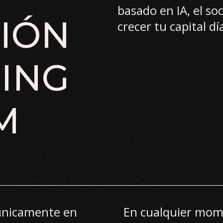
basado en IA, el soc
IÓN
crecer tu capital día
ING
M
únicamente en
En cualquier mom