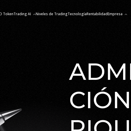
O Token
Trading AI
Niveles de Trading
Tecnología
Rentabilidad
Empresa
ADMI
CIÓN
RIQ