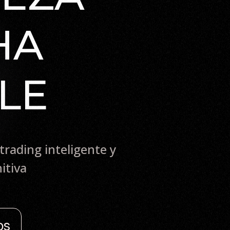
HA
LE
trading inteligente y
itiva
os