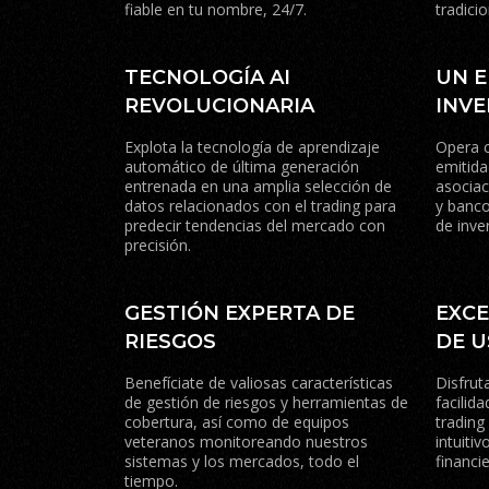
fiable en tu nombre, 24/7.
tradicio
TECNOLOGÍA AI
UN 
REVOLUCIONARIA
INVE
Explota la tecnología de aprendizaje
Opera c
automático de última generación
emitida
entrenada en una amplia selección de
asociac
datos relacionados con el trading para
y banco
predecir tendencias del mercado con
de inve
precisión.
GESTIÓN EXPERTA DE
EXCE
RIESGOS
DE 
Benefíciate de valiosas características
Disfrut
de gestión de riesgos y herramientas de
facilid
cobertura, así como de equipos
tradin
veteranos monitoreando nuestros
intuiti
sistemas y los mercados, todo el
financi
tiempo.