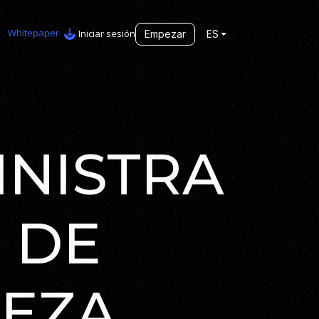
Whitepaper
Iniciar sesión
Empezar
ES
NISTRA
 DE
UEZA