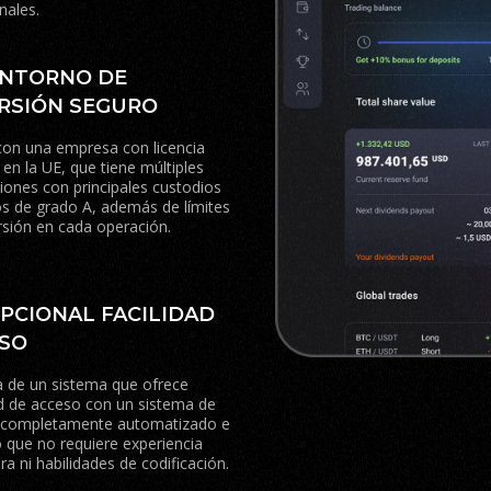
nales.
ENTORNO DE
RSIÓN SEGURO
on una empresa con licencia
 en la UE, que tiene múltiples
iones con principales custodios
s de grado A, además de límites
rsión en cada operación.
PCIONAL FACILIDAD
USO
a de un sistema que ofrece
ad de acceso con un sistema de
g completamente automatizado e
vo que no requiere experiencia
era ni habilidades de codificación.