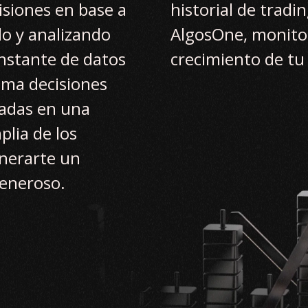
siones en base a
historial de tradi
do y analizando
AlgosOne, monitor
nstante de datos
crecimiento de tu 
toma decisiones
sadas en una
lia de los
enerarte un
generoso.